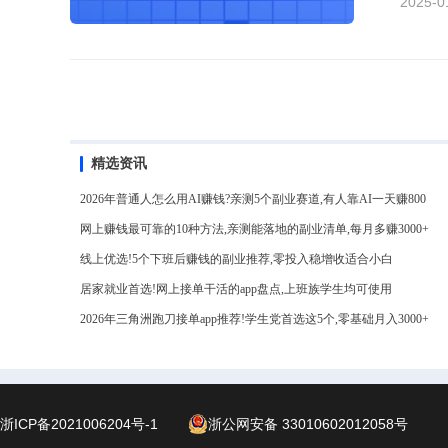
2025-0
频也能
路助力
精选资讯
2026年普通人怎么用AI赚钱?亲测5个副业赛道,有人靠AI一天赚800
网上赚钱最可靠的10种方法,亲测能落地的副业清单,每月多赚3000+
线上优选!5个下班后赚钱的副业推荐,零投入稳增收适合小白
居家就业首选!网上接单干活的app盘点,上班族学生均可使用
2026年三角洲跑刀接单app推荐!学生党首选这5个,零基础月入3000+
浙ICP备2021006204号-1
浙公网安备 33010602012058号