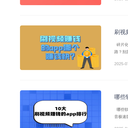
刷视
碎片化
路？别
快手旗
2025-0
到账。
等，适
提现，
元奖励
视频和
哪些
色，点
掌握时
哪些软
成高收
音极速
则。 