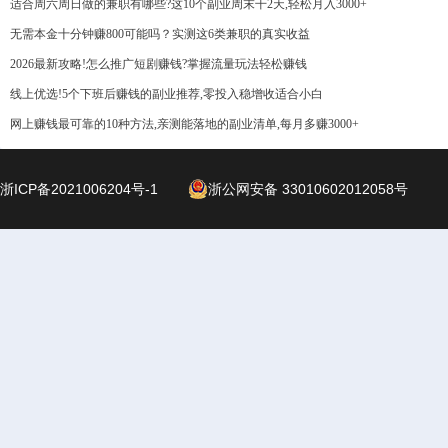
适合周六周日做的兼职有哪些?这10个副业周末干2天,轻松月入3000+
无需本金十分钟赚800可能吗？实测这6类兼职的真实收益
2026最新攻略!怎么推广短剧赚钱?掌握流量玩法轻松赚钱
线上优选!5个下班后赚钱的副业推荐,零投入稳增收适合小白
网上赚钱最可靠的10种方法,亲测能落地的副业清单,每月多赚3000+
浙ICP备2021006204号-1
浙公网安备 33010602012058号