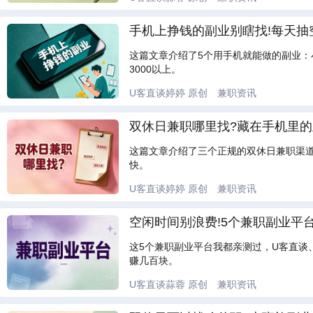
手机上挣钱的副业别瞎找!每天抽空
这篇文章介绍了5个用手机就能做的副业
3000以上。
U客直谈婷婷
原创
兼职资讯
双休日兼职哪里找?藏在手机里的
这篇文章介绍了三个正规的双休日兼职渠
快。
U客直谈婷婷
原创
兼职资讯
空闲时间别浪费!5个兼职副业平
这5个兼职副业平台我都亲测过，U客直
赚几百块。
U客直谈蒜蓉
原创
兼职资讯