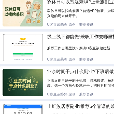
双休日可以找啥兼职?上班族副业
双休日可以找啥兼职？首选APP拉新、游
兴趣的周末就开干。
U客直谈蒜蓉
原创
兼职资讯
线上线下都能做!兼职工作去哪里
兼职工作去哪里找？亲测U客直谈做拉新、
U客直谈蒜蓉
原创
兼职资讯
业余时间干点什么副业?下班后做这
下班后别再躺平刷手机啦！游戏搬砖、短剧
高。选一个方向今晚就开干，把碎片时间
U客直谈婷婷
原创
兼职资讯
上班族居家副业!推荐5个靠谱的