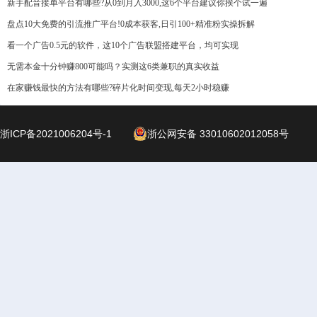
新手配音接单平台有哪些?从0到月入3000,这6个平台建议你挨个试一遍
盘点10大免费的引流推广平台!0成本获客,日引100+精准粉实操拆解
看一个广告0.5元的软件，这10个广告联盟搭建平台，均可实现
无需本金十分钟赚800可能吗？实测这6类兼职的真实收益
在家赚钱最快的方法有哪些?碎片化时间变现,每天2小时稳赚
浙ICP备2021006204号-1
浙公网安备 33010602012058号