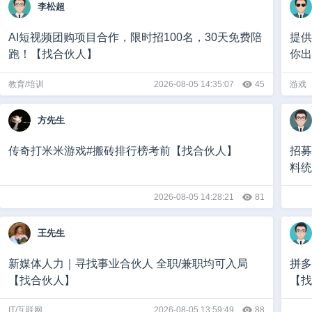
李松超
AI短视频团购项目合作，限时招100名，30天免费陪
提供
跑！【找合伙人】
你出
教育/培训
2026-08-05 14:35:07
45
游戏
方先生
传奇打米米游戏#搬砖排行榜考前【找合伙人】
招募
料统
2026-08-05 14:28:21
81
王先生
新媒体人力｜寻找事业合伙人 全职/兼职均可入局
拼多
【找合伙人】
【找
IT/互联网
2026-08-05 13:59:49
88