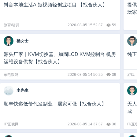
抖音本地生活AI短视频轻创业项目 【找合伙人】
提供
玩家
教育/培训
2026-08-05 15:52:37
59
杨女士
源头厂家｜KVM切换器、加固LCD KVM控制台 机房
运维设备供货【找合伙人】
家电数码
2026-08-05 14:50:25
39
游戏
李先生
顺丰快递低价代发副业！居家可做【找合伙人】
无人
成一
IT/互联网
2026-08-05 14:37:37
36
IT/