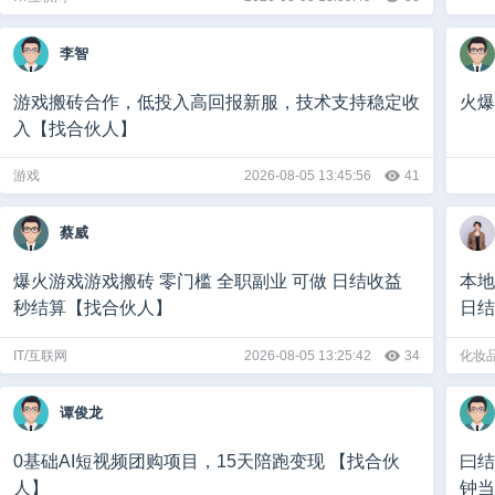
李智
游戏搬砖合作，低投入高回报新服，技术支持稳定收
火爆
入【找合伙人】
游戏
2026-08-05 13:45:56
41
蔡威
爆火游戏游戏搬砖 零门槛 全职副业 可做 日结收益
本地
秒结算【找合伙人】
日结
IT/互联网
2026-08-05 13:25:42
34
化妆品
谭俊龙
0基础AI短视频团购项目，15天陪跑变现 【找合伙
曰结
人】
钟当