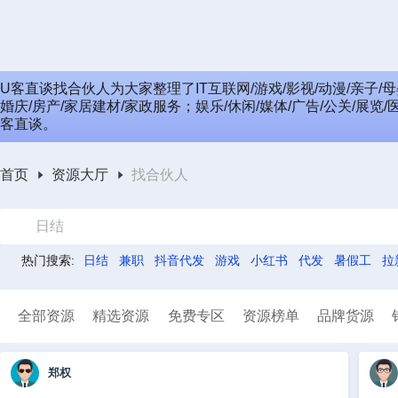
U客直谈找合伙人为大家整理了IT互联网/游戏/影视/动漫/亲子/母
婚庆/房产/家居建材/家政服务；娱乐/休闲/媒体/广告/公关/展览
客直谈。
首页
资源大厅
找合伙人
日结
热门搜索:
日结
兼职
抖音代发
游戏
小红书
代发
暑假工
拉
全部资源
精选资源
免费专区
资源榜单
品牌货源
郑权