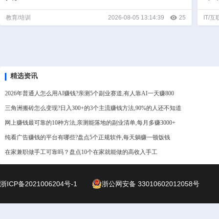
教育/培训
2026-08-05 13:14:39
25
IT/
精选资讯
2026年普通人怎么用AI赚钱?亲测5个副业赛道,有人靠AI一天赚800
三角洲搬砖怎么变现?日入300+的3个主流赚钱方法,90%的人还不知道
网上赚钱最可靠的10种方法,亲测能落地的副业清单,每月多赚3000+
纯看广告赚钱的平台有哪些?盘点5个正规软件,每天躺赚一顿饭钱
在家兼职做手工可靠吗？盘点10个在家就能做的高收入手工
浙ICP备2021006204号-1
浙公网安备 33010602012058号