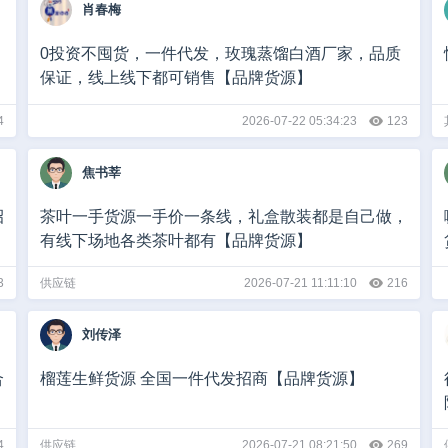
肖春梅
0投资不囤货，一件代发，玫瑰蒸馏白酒厂家，品质
保证，线上线下都可销售【品牌货源】
4
2026-07-22 05:34:23
123
焦书莘
招
茶叶一手货源一手价一条线，礼盒散装都是自己做，
有线下场地各类茶叶都有【品牌货源】
3
供应链
2026-07-21 11:11:10
216
刘传泽
合
榴莲生鲜货源 全国一件代发招商【品牌货源】
4
供应链
2026-07-21 08:21:50
269