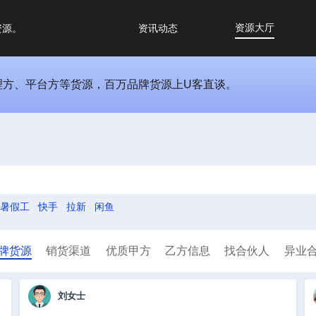
资源大厅
资源。
资讯动态
理方、平台方等货源，百万品牌货源上U客直谈。
暑假工
快手
拉新
闲鱼
牌货源
销货渠道
优质甲方
乙方信息
找合伙人
异业
刘女士