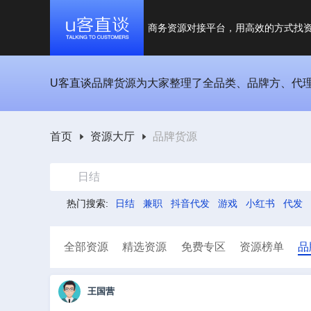
商务资源对接平台，用高效的方式找
U客直谈品牌货源为大家整理了全品类、品牌方、代
首页
资源大厅
品牌货源
日结
热门搜索:
日结
兼职
抖音代发
游戏
小红书
代发
全部资源
精选资源
免费专区
资源榜单
品
王国营