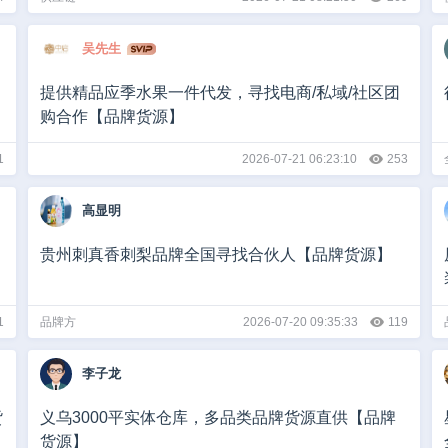
吴先生
提供精品应季水果一件代发，寻找电商/私域/社区团
购合作【品牌货源】
1
2026-07-21 06:23:10
253
高显明
贵州刺真香刺梨品牌全国寻找合伙人【品牌货源】
1
品牌方
2026-07-20 09:35:33
119
李子龙
义乌3000平实体仓库，多品类品牌货源直供【品牌
货源】