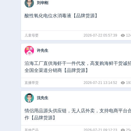
刘华刚
酸性氧化电位水消毒液【品牌货源】
儿童母婴
2026-07-22 05:57:39
12
许先生
沿海工厂直供海虾干一件代发，高复购海鲜干货诚
全国全渠道分销商【品牌货源】
直播带货
2026-07-21 13:14:52
19
沈先生
情侣用品源头供应链，无人店外卖，支持电商平台
作【品牌货源】
其他产品
2026-07-21 09:12:23
25