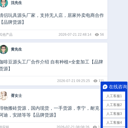
沈先生
情侣玩具源头厂家，支持无人店，居家外卖电商合作
【品牌货源】
其他产品
2026-07-21 22:48:14
56
黄先生
咖啡豆源头工厂合作介绍 自有种植+全套加工【品牌
货源】
2026-07-21 09:25:25
111
在线咨询
胥女士
人工客服1
人工客服2
得物搬砖货源，国内现货，一手货源，李宁，耐克，
人工客服3
阿迪，安踏等等【品牌货源】
人工客服4
供应链
2026-07-21 08:08:26
125