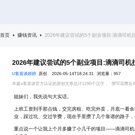
首页
赚钱资讯
2026年建议尝试的5个副业项目:滴滴司机
2026年建议尝试的5个副业项目:滴滴司机
U客直谈婷婷
原创
2026-05-14T18:24:31
浏览量：957
本篇u客直谈官方认证的原创文章总计1290个汉字，
撰写花费近4
姐妹们，我先说句大实话。
上班工资到手那点钱，交完房租、吃完外卖，月底一看余
业，踩过坑、交过学费，现在手里攒了几个靠谱的路子，
重点说一个让我上个月多赚了小几千的项目——滴滴司机