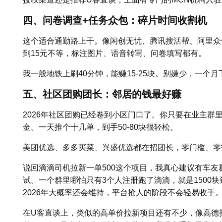
四、问卷调查+任务众包：碎片时间收割机
这个适合通勤路上干。像闲创无忧、腾讯搜活帮、阿里众包
到15元不等，标注图片、语音转写、问卷填写都有。
我一般地铁上刷40分钟，能赚15-25块。别嫌少，一个
五、社区团购团长：邻居的钱最好赚
2026年社区团购已经卷到小区门口了。你只要在业主群里
金。一天推个十几单，到手50-80块很轻松。
美团优选、多多买菜、兴盛优选都在招团长，零门槛、零
说回滴滴司机拉新一单500这个项目，我真心建议有车
试。一个群里哪怕只有3个人注册跑了滴滴，就是1500
2026年大概率还会维持，平台抢人的阶段不会轻易收手
在U客直谈上，类似的高单价拉新项目还有不少，像高德扫