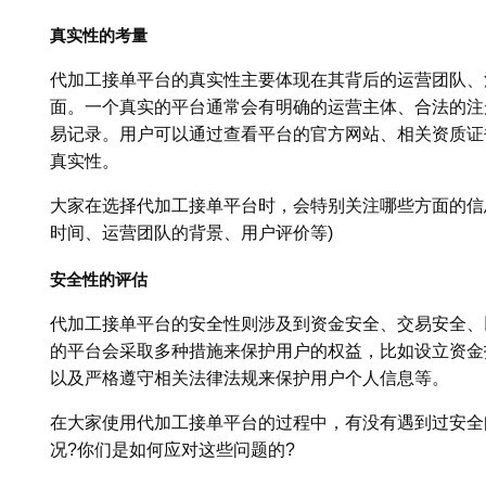
真实性的考量
代加工接单平台的真实性主要体现在其背后的运营团队、
面。一个真实的平台通常会有明确的运营主体、合法的注
易记录。用户可以通过查看平台的官方网站、相关资质证
真实性。
大家在选择代加工接单平台时，会特别关注哪些方面的信
时间、运营团队的背景、用户评价等)
安全性的评估
代加工接单平台的安全性则涉及到资金安全、交易安全、
的平台会采取多种措施来保护用户的权益，比如设立资金
以及严格遵守相关法律法规来保护用户个人信息等。
在大家使用代加工接单平台的过程中，有没有遇到过安全
况?你们是如何应对这些问题的?