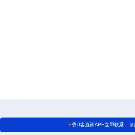
下载U客直谈APP立即联系
需