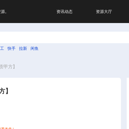
资源。
资讯动态
资源大厅
工
快手
拉新
闲鱼
质甲方】
方】