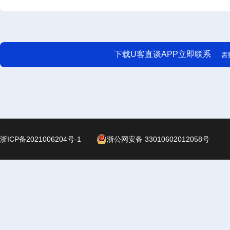
下载U客直谈APP立即联系
需
浙ICP备2021006204号-1
浙公网安备 33010602012058号