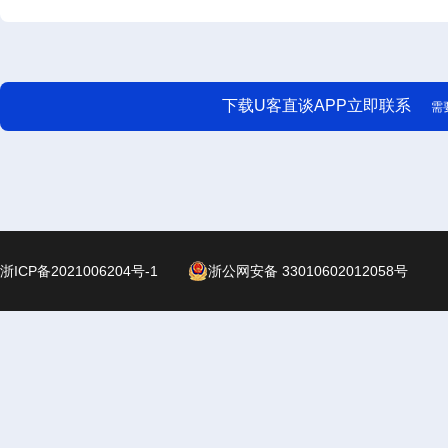
下载U客直谈APP立即联系
需
浙ICP备2021006204号-1
浙公网安备 33010602012058号