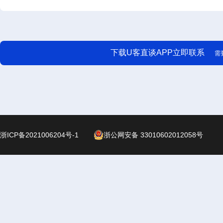
下载U客直谈APP立即联系
需
浙ICP备2021006204号-1
浙公网安备 33010602012058号