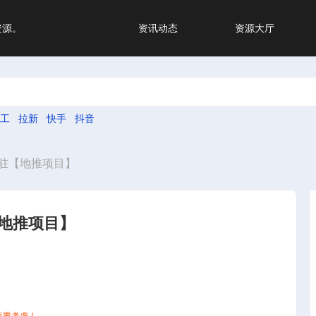
资源。
资讯动态
资源大厅
工
拉新
快手
抖音
驻【地推项目】
地推项目】