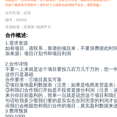
风险提示：投资有风险，合作需谨慎，涉及任何资金、物品等交易慎重考虑！
切勿下载来历不明软件！保护好个人隐私信息和财产安全，谨防受骗！
合作区域：全国
编号：69068
资源标签：
高预算
/
电商甲方
合作概述:
1.需求资源
如有项目，请联系，靠谱的项目来，不要浪费彼此时
加来源）项目计划书和项目利润
2.合作详情
不要一上来就是这个项目要投几百万几千万的，您一
这些只是基础
合作要求：①项目真实可靠
②项目落地盈利数据表（注意：如果是电商发货盘表
③和我们合作我们开始是不投资直接分利润（注意：
来分你目前盈利的，简单一点就是说您这个项目和我
句话给我多少股我们要的是实实在在到兜里的利润才
④我们会根据您和我们合作的项目，真实盈利数据来
3.费用预算
500-1000