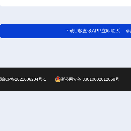
下载U客直谈APP立即联系
需
浙ICP备2021006204号-1
浙公网安备 33010602012058号