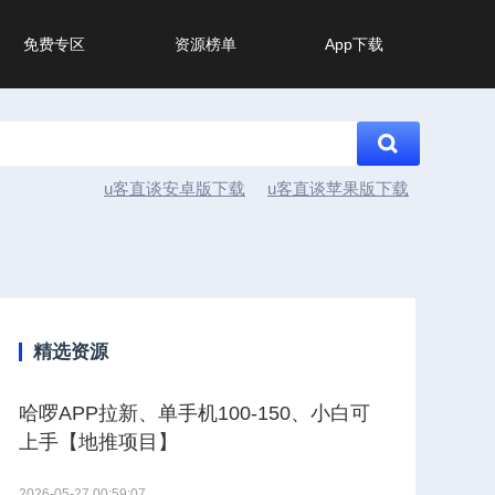
免费专区
资源榜单
App下载
u客直谈安卓版下载
u客直谈苹果版下载
精选资源
哈啰APP拉新、单手机100-150、小白可
上手【地推项目】
2026-05-27 00:59:07