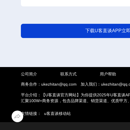
下载U客直谈APP立
公司简介
联系方式
用户帮助
商务合作：ukezhitan@qq.com
加入我们：ukezhitan@qq.
平台介绍：【U客直谈官方网站】为你提供2025年U客直谈A
汇聚100W+商务资源，包含品牌渠道、销货渠道、优质甲
推拉新、场地活动等业务，另外u客直谈汇集了地推接单推广
友情链接：
u客直谈移动站