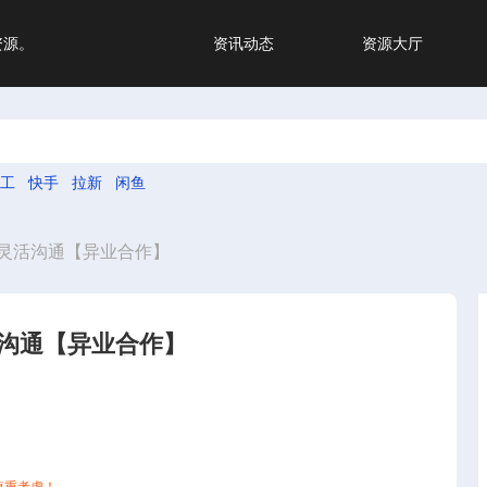
资源。
资讯动态
资源大厅
工
快手
拉新
闲鱼
灵活沟通【异业合作】
沟通【异业合作】