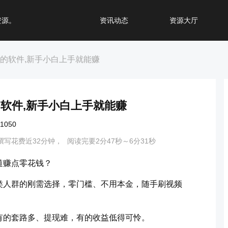
资源。
资讯动态
资源大厅
的软件,新手小白上手就能赚
软件,新手小白上手就能赚
050
撰写花费近32分钟，
阅读完要2分47秒～6分31秒
道赚点零花钱？
类人群的刚需选择，零门槛、不用本金，随手刷视频
有的套路多、提现难，有的收益低得可怜。