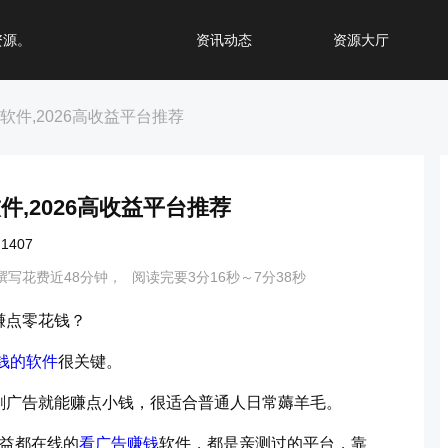
资源。
资讯动态
资源大厅
件,2026高收益平台推荐
,2026高收益平台推荐
407
撰写花费近48分钟，
阅读完要3分16秒～7分38秒
赚点零花钱？
钱的软件
很关键。
刷广告就能赚点小钱，很适合普通人日常薅羊毛。
收益都在线的
看广告赚钱
软件，都是亲测过的平台，靠