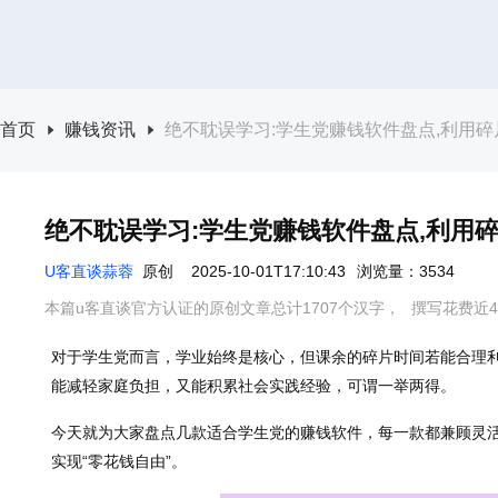
首页
赚钱资讯
绝不耽误学习:学生党赚钱软件盘点,利用
绝不耽误学习:学生党赚钱软件盘点,利用
U客直谈蒜蓉
原创
2025-10-01T17:10:43
浏览量：3534
本篇u客直谈官方认证的原创文章总计1707个汉字，
撰写花费近4
对于学生党而言，学业始终是核心，但课余的碎片时间若能合理
能减轻家庭负担，又能积累社会实践经验，可谓一举两得。
今天就为大家盘点几款适合学生党的赚钱软件，每一款都兼顾灵
实现“零花钱自由”。