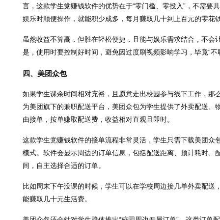
言，这款学生党赚钱软件的优势在于“零门槛、零投入”，不需要
娱乐时顺便操作，就能积少成多，每月赚取几十到上百元的零花
虽然收益不算高，但胜在轻松便捷，且能与娱乐需求结合，不会让
是，使用时要控制好时间，避免因过度刷视频影响学习，毕竟“不
四、美团众包
如果学生课余时间相对充裕，且愿意走出校园参与线下工作，那
为美团旗下的兼职配送平台，美团众包为学生提供了外卖配送、
由接单，按单赚取配送费，收益相对直观且即时。
这款学生党赚钱软件的接单流程非常灵活，学生只需下载美团众包
模式。软件会显示周边的订单信息，包括配送距离、预计耗时、
间，自主选择合适的订单。
比如周末下午没课的时候，学生可以在学校周边接几单外卖配送，每
能赚取几十元生活费。
美团众包还会针对学生群体推出“校园周边专属订单”，这类订单