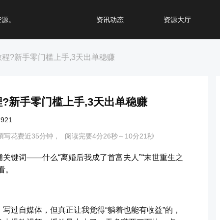
资源。
资讯动态
资源大厅
教程?新手零门槛上手,3天出单稳赚
程?新手零门槛上手,3天出单稳赚
921
撰写花费近35分钟，
阅读完要4分26秒～10分21秒
关键词——什么“离婚后我成了首富夫人”“末世重生之
看。
写过自媒体，但真正让我觉得“躺着也能有收益”的，