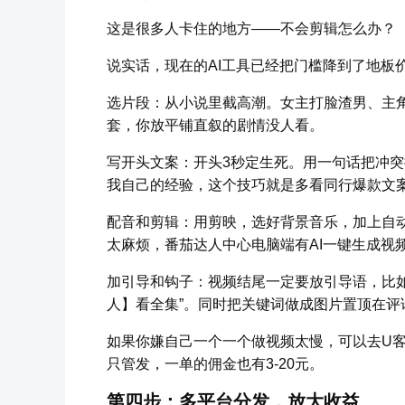
这是很多人卡住的地方——不会剪辑怎么办？
说实话，现在的AI工具已经把门槛降到了地板
选片段：从小说里截高潮。女主打脸渣男、主
套，你放平铺直叙的剧情没人看。
写开头文案：开头3秒定生死。用一句话把冲突
我自己的经验，这个技巧就是多看同行爆款文
配音和剪辑：用剪映，选好背景音乐，加上自
太麻烦，番茄达人中心电脑端有AI一键生成视
加引导和钩子：视频结尾一定要放引导语，比
人】看全集”。同时把关键词做成图片置顶在评
如果你嫌自己一个一个做视频太慢，可以去U
只管发，一单的佣金也有3-20元。
第四步：多平台分发，放大收益