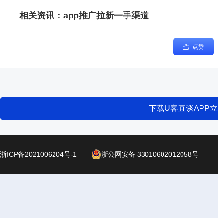
相关资讯：
app推广拉新一手渠道
点赞
下载U客直谈APP
浙ICP备2021006204号-1
浙公网安备 33010602012058号