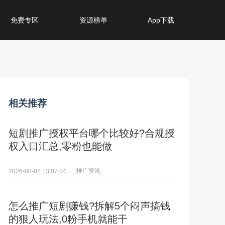
免费专区
资源榜单
App下载
相关推荐
短剧推广授权平台哪个比较好?合规授
权入口汇总,零粉也能做
推广资讯
2026-08-02 13:07:04
怎么推广短剧赚钱?拆解5个闷声搞钱
的狠人玩法,0粉手机就能干