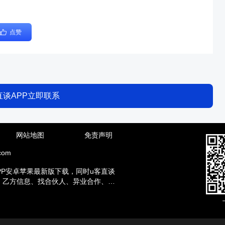
点赞
直谈APP立即联系
网站地图
免责声明
com
PP安卓苹果最新版下载，同时u客直谈
方、乙方信息、找合伙人、异业合作、地
赚钱兼职等资讯。