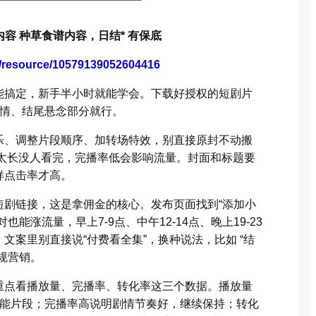
容 种草食谱内容，日结* 有保底
m/resource/10579139052604416
能搞定，新手半小时就能学会。下载好授权的短剧片
剧情、结尾悬念部分就行。
乐、调整片段顺序、加转场特效，别直接原封不动搬
秒，太长没人看完，完播率低会影响流量。封面和标题要
样点击率才高。
短剧链接，这是拿佣金的核心。发布页面找到“添加小
能涨流量，早上7-9点、中午12-14点、晚上19-23
文案里别直接说“付费看全集”，换种说法，比如 “结
规营销。
重点看播放量、完播率、转化率这三个数据。播放量
高能片段；完播率高说明剧情节奏好，继续保持；转化