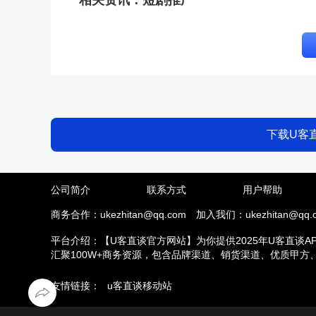
相关资讯：
短剧推广
下载U客
公司简介
联系方式
用户帮助
商务合作：ukezhitan@qq.com
加入我们：ukezhitan@qq.
平台介绍：【U客直谈官方网站】为你提供2025年U客直谈A
汇聚100W+商务资源，包含品牌渠道、销货渠道、优质甲
推拉新、场地活动等业务，另外u客直谈汇集了地推接单推广
友情链接：
u客直谈移动站