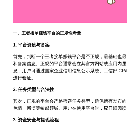
一、王者接单赚钱平台的正规性考量
1. 平台资质与备案
首先，判断一个王者接单赚钱平台是否正规，最基础也最
和备案信息。正规的平台通常会在其官方网站或应用内显
息，用户可通过国家企业信用信息公示系统、工信部ICP/
进行验证。
2. 任务类型与合法性
其次，正规的平台会严格筛选任务类型，确保所有发布的
色情、赌博等敏感领域。用户在使用平台时，应仔细阅读
3. 资金安全与提现流程