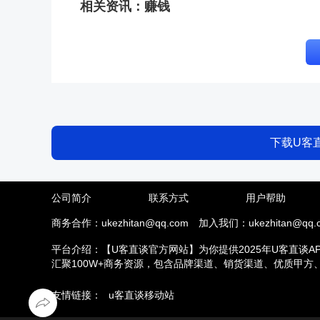
相关资讯：
赚钱
下载U客
公司简介
联系方式
用户帮助
商务合作：ukezhitan@qq.com
加入我们：ukezhitan@qq.
平台介绍：【U客直谈官方网站】为你提供2025年U客直谈A
汇聚100W+商务资源，包含品牌渠道、销货渠道、优质甲
推拉新、场地活动等业务，另外u客直谈汇集了地推接单推广
友情链接：
u客直谈移动站