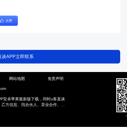
点赞
直谈APP立即联系
网站地图
免责声明
com
PP安卓苹果最新版下载，同时u客直谈
方、乙方信息、找合伙人、异业合作、地
赚钱兼职等资讯。