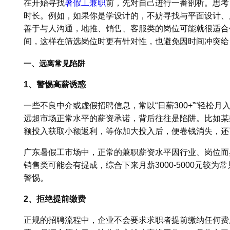
在开始寻找
暑假工兼职
前，先对自己进行一番剖析。思考
时长。例如，如果你是学设计的，不妨寻找与平面设计、
善于与人沟通，地推、销售、客服类的岗位可能就很适合
间，这样在筛选岗位时更有针对性，也避免因时间冲突给
一、远离常见陷阱
1、警惕高薪诱惑
一些不良中介或虚假招聘信息，常以“日薪300+”“轻松
远超市场正常水平的薪资承诺，背后往往是陷阱。比如某
额投入获取小额返利，等你加大投入后，便卷钱消失，还
广东暑假工市场中，正常的兼职薪资水平因行业、岗位而异
销售类可能会有提成，综合下来月薪3000-5000元较
警惕。
2、拒绝提前缴费
正规的招聘流程中，企业不会要求求职者提前缴纳任何费