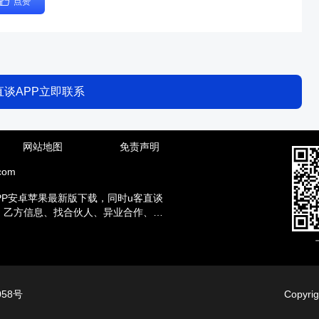
点赞
直谈APP立即联系
网站地图
免责声明
com
PP安卓苹果最新版下载，同时u客直谈
方、乙方信息、找合伙人、异业合作、地
赚钱兼职等资讯。
058号
Copyr