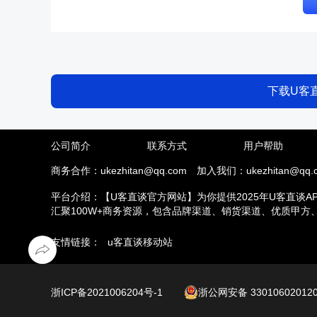
下载U客
公司简介
联系方式
用户帮助
商务合作：ukezhitan@qq.com
加入我们：ukezhitan@qq.
平台介绍：【U客直谈官方网站】为你提供2025年U客直谈A
汇聚100W+商务资源，包含品牌渠道、销货渠道、优质甲
推拉新、场地活动等业务，另外u客直谈汇集了地推接单推广
友情链接：
u客直谈移动站
浙ICP备2021006204号-1
浙公网安备 33010602012