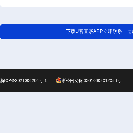
下载U客直谈APP立即联系
需
浙ICP备2021006204号-1
浙公网安备 33010602012058号