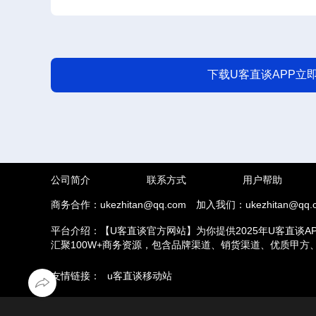
下载U客直谈APP立
公司简介
联系方式
用户帮助
商务合作：ukezhitan@qq.com
加入我们：ukezhitan@qq.
平台介绍：【U客直谈官方网站】为你提供2025年U客直谈A
汇聚100W+商务资源，包含品牌渠道、销货渠道、优质甲
推拉新、场地活动等业务，另外u客直谈汇集了地推接单推广
友情链接：
u客直谈移动站