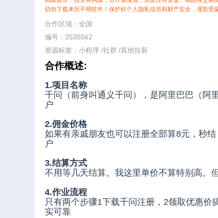
风险提示：投资有风险，合作需谨慎，涉及任何资金、物品等交易
切勿下载来历不明软件！保护好个人隐私信息和财产安全，谨防受
合作区域：全国
编号：2535562
资源标签：
小程序
/
社群
/
其他拉新
合作概述:
1.项目名称
千问（前身叫通义千问），是阿里巴巴（阿里云
户
2.佣金价格
如果有亲戚朋友也可以注册全部算8元，秒结
户
3.结算方式
不用等几天结算。我这里单价不算特别高。
4.作业流程
只有两个步骤1下载千问注册，2领取优惠价
实可靠