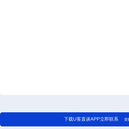
下载U客直谈APP立即联系
需