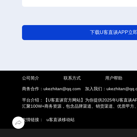
下载U客直谈APP立
公司简介
联系方式
用户帮助
商务合作：ukezhitan@qq.com
加入我们：ukezhitan@qq.
平台介绍：【U客直谈官方网站】为你提供2025年U客直谈A
汇聚100W+商务资源，包含品牌渠道、销货渠道、优质甲
推拉新、场地活动等业务，另外u客直谈汇集了地推接单推广
友情链接：
u客直谈移动站