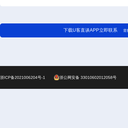
下载U客直谈APP立即联系
需
浙ICP备2021006204号-1
浙公网安备 33010602012058号