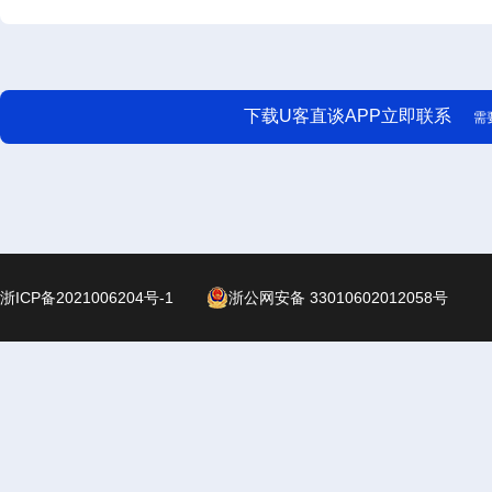
下载U客直谈APP立即联系
需
浙ICP备2021006204号-1
浙公网安备 33010602012058号