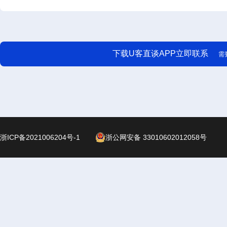
下载U客直谈APP立即联系
需
浙ICP备2021006204号-1
浙公网安备 33010602012058号