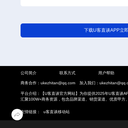
下载U客直谈APP立
公司简介
联系方式
用户帮助
商务合作：ukezhitan@qq.com
加入我们：ukezhitan@qq.
平台介绍：【U客直谈官方网站】为你提供2025年U客直谈A
汇聚100W+商务资源，包含品牌渠道、销货渠道、优质甲
推拉新、场地活动等业务，另外u客直谈汇集了地推接单推广
友情链接：
u客直谈移动站