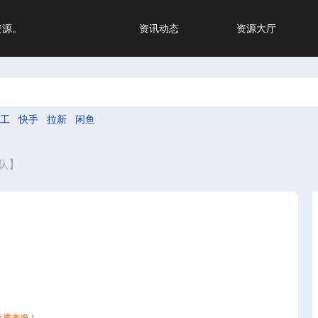
资源。
资讯动态
资源大厅
工
快手
拉新
闲鱼
队】