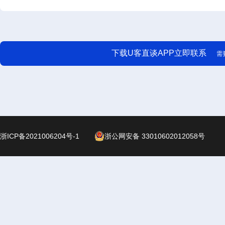
下载U客直谈APP立即联系
需
浙ICP备2021006204号-1
浙公网安备 33010602012058号