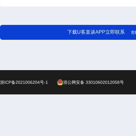
下载U客直谈APP立即联系
需
浙ICP备2021006204号-1
浙公网安备 33010602012058号