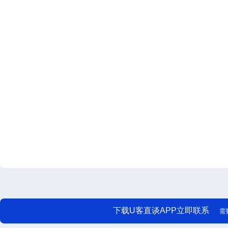
下载U客直谈APP立即联系
需