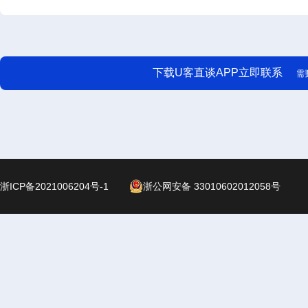
下载U客直谈APP立即联系
需
浙ICP备2021006204号-1
浙公网安备 33010602012058号