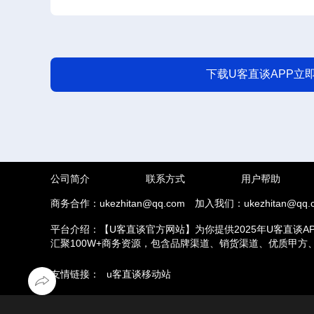
下载U客直谈APP立
公司简介
联系方式
用户帮助
商务合作：ukezhitan@qq.com
加入我们：ukezhitan@qq.
平台介绍：【U客直谈官方网站】为你提供2025年U客直谈A
汇聚100W+商务资源，包含品牌渠道、销货渠道、优质甲
推拉新、场地活动等业务，另外u客直谈汇集了地推接单推广
友情链接：
u客直谈移动站