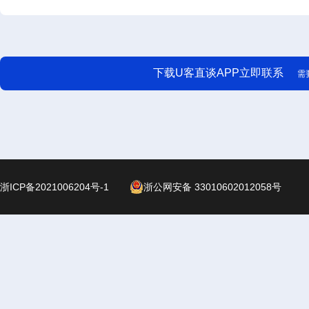
下载U客直谈APP立即联系
需
浙ICP备2021006204号-1
浙公网安备 33010602012058号