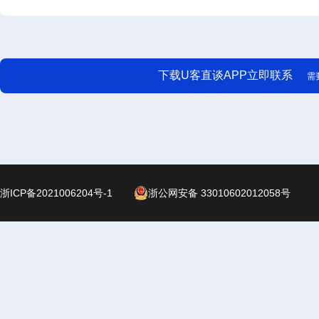
下载U客直谈APP立即联系
需
浙ICP备2021006204号-1
浙公网安备 33010602012058号