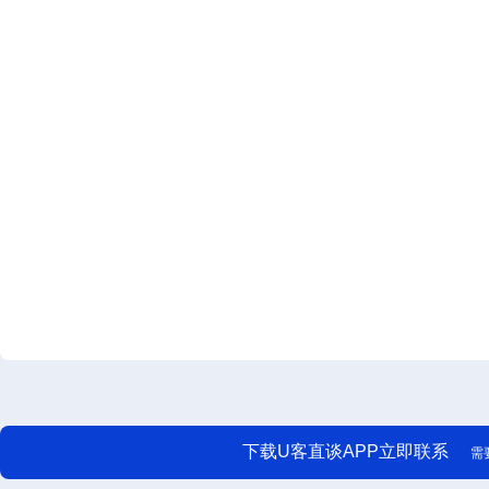
下载U客直谈APP立即联系
需