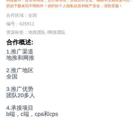
风险提示：投资有风险，合作需谨慎，涉及任何资金、物品等交易慎重考虑！
切勿下载来历不明软件！保护好个人隐私信息和财产安全，谨防受骗！
合作区域：全国
编号：625911
资源标签：
地推团队
/
网推团队
合作概述:
1.推广渠道
地推和网推
2.推广地区
全国
3.推广优势
团队20多人
4.承接项目
b端，c端，cpa和cps