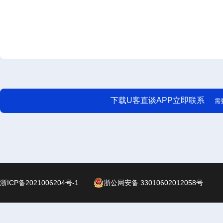
下载U客直谈APP立即联系
需
浙ICP备2021006204号-1
浙公网安备 33010602012058号