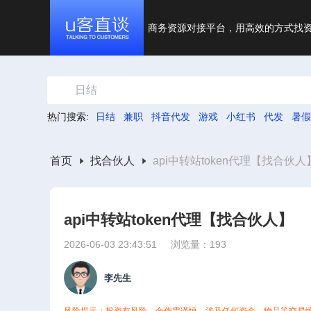
商务资源对接平台，用高效的方式找
日结
热门搜索:
日结
兼职
抖音代发
游戏
小红书
代发
暑假
首页
找合伙人
api中转站token代理【找合伙人
api中转站token代理【找合伙人】
2026-06-03 23:43:51
浏览量：193
李先生