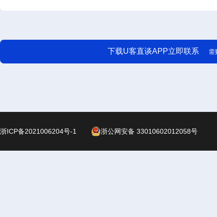
下载U客直谈APP立即联系
需
浙ICP备2021006204号-1
浙公网安备 33010602012058号