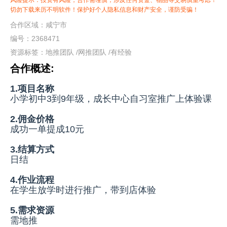
风险提示：投资有风险，合作需谨慎，涉及任何资金、物品等交易慎重考虑！
切勿下载来历不明软件！保护好个人隐私信息和财产安全，谨防受骗！
合作区域：咸宁市
编号：2368471
资源标签：
地推团队
/
网推团队
/
有经验
合作概述:
1.项目名称
小学初中3到9年级，成长中心自习室推广上体验课
2.佣金价格
成功一单提成10元
3.结算方式
日结
4.作业流程
在学生放学时进行推广，带到店体验
5.需求资源
需地推