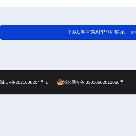
下载U客直谈APP立即联系
需
浙ICP备2021006204号-1
浙公网安备 33010602012058号