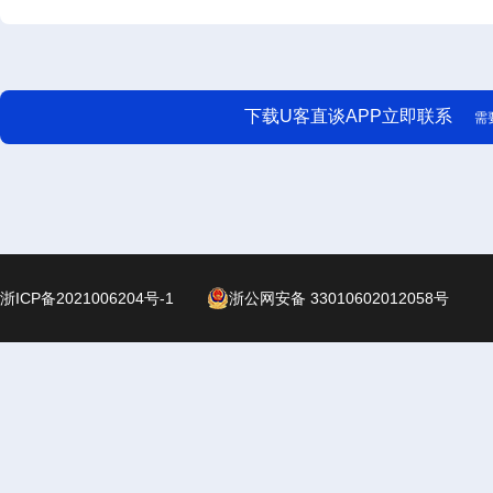
下载U客直谈APP立即联系
需
浙ICP备2021006204号-1
浙公网安备 33010602012058号