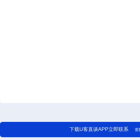
下载U客直谈APP立即联系
需