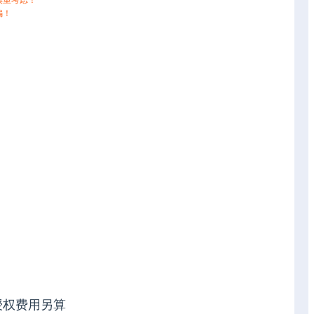
慎重考虑！
骗！
授权费用另算