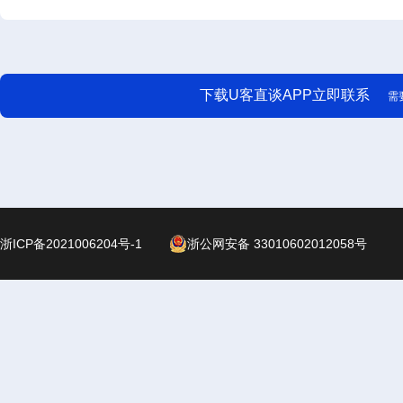
下载U客直谈APP立即联系
需
浙ICP备2021006204号-1
浙公网安备 33010602012058号